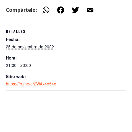
W
F
T
E
Compártelo:
h
ac
w
m
at
e
itt
ai
DETALLES
s
b
er
l
Fecha:
A
o
25 de noviembre de 2022
p
o
Hora:
p
k
21:00 - 23:00
Sitio web:
https://fb.me/e/2WAx4o54o