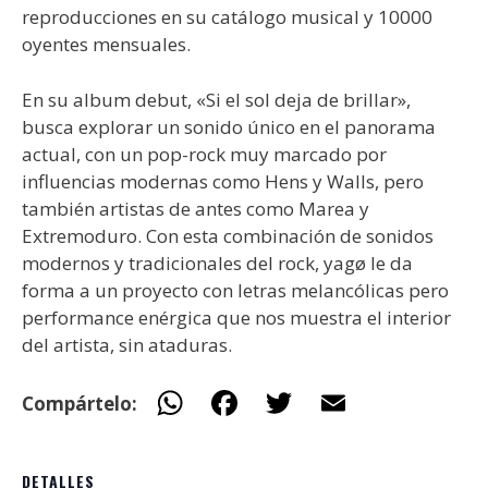
reproducciones en su catálogo musical y 10000
oyentes mensuales.
En su album debut, «Si el sol deja de brillar»,
busca explorar un sonido único en el panorama
actual, con un pop-rock muy marcado por
influencias modernas como Hens y Walls, pero
también artistas de antes como Marea y
Extremoduro. Con esta combinación de sonidos
modernos y tradicionales del rock, yagø le da
forma a un proyecto con letras melancólicas pero
performance enérgica que nos muestra el interior
del artista, sin ataduras.
W
F
T
E
Compártelo:
h
ac
w
m
at
e
itt
ai
DETALLES