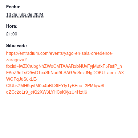
s
b
er
l
Fecha:
A
o
13 de julio de 2024
p
o
Hora:
p
k
21:00
Sitio web:
https://entradium.com/events/yago-en-sala-creedence-
zaragoza?
fbclid=IwZXh0bgNhZW0CMTAAAR3bNUvFyjM2fxF5RsfP_h
FAeZ9qTsQ9wD1exShNud9LSAGAcSezJNgDOKU_aem_AX
WGPqJ0S0kLE-
ClUbk7MH9qvtM0o4bBLSfFYIy1yBFno_2PMIqwSh-
dZCc2oLr9_eiQ2XW3LYHCsKKyzU4HztI6