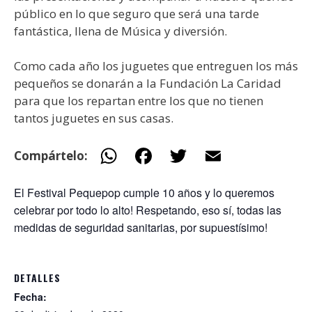
público en lo que seguro que será una tarde
fantástica, llena de Música y diversión.
Como cada año los juguetes que entreguen los más
pequeños se donarán a la Fundación La Caridad
para que los repartan entre los que no tienen
tantos juguetes en sus casas.
W
F
T
E
Compártelo:
h
ac
w
m
El Festival Pequepop cumple 10 años y lo queremos
at
e
itt
ai
celebrar por todo lo alto! Respetando, eso sí, todas las
s
b
er
l
medidas de seguridad sanitarias, por supuestísimo!
A
o
p
o
DETALLES
p
k
Fecha: