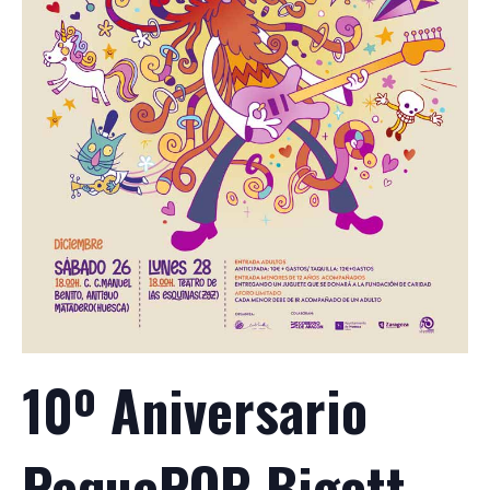
10º Aniversario
PequePOP-Bigott