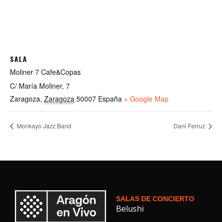
SALA
Moliner 7 Cafe&Copas
C/ María Moliner, 7
Zaragoza
,
Zaragoza
50007
España
+ Google Map
Monkayo Jazz Band
Dani Ferruz
SALAS DE CONCIERTO
Belushi