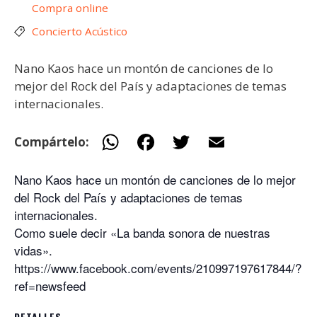
Compra online
Concierto Acústico
Nano Kaos hace un montón de canciones de lo
mejor del Rock del País y adaptaciones de temas
internacionales.
W
F
T
E
Compártelo:
h
ac
w
m
Nano Kaos hace un montón de canciones de lo mejor
at
e
itt
ai
del Rock del País y adaptaciones de temas
s
b
er
l
internacionales.
A
o
Como suele decir «La banda sonora de nuestras
p
o
vidas».
https://www.facebook.com/events/210997197617844/?
p
k
ref=newsfeed
DETALLES