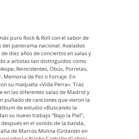
más puro Rock & Roll con el sabor de
s del panorama nacional. Avalados
 de diez años de conciertos en salas y
do a artistas tan distinguidos como
nkope, Reincidentes, Obús, Porretas,
r, Memoria de Pez o Forraje. En
con su maqueta «Vida Perra». Tras
en las diferentes salas de Madrid y
un puñado de canciones que vieron la
 álbum de estudio «Buscando la
an su nuevo trabajo “Bajo la Piel”,
 después en el sonido de la banda,
talla de Marcos Molina (Gritando en
svariados) o Nacho Carballo (Gallos).