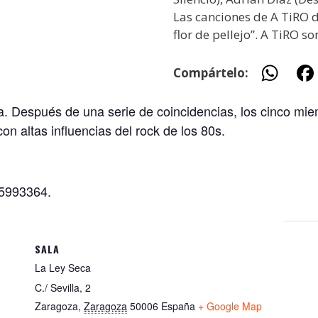
Las canciones de A TiRO 
flor de pellejo”. A TiRO so
W
Compártelo:
h
. Después de una serie de coincidencias, los cinco mi
at
 altas influencias del rock de los 80s.
s
A
p
993364.
p
SALA
La Ley Seca
C./ Sevilla, 2
Zaragoza
,
Zaragoza
50006
España
+ Google Map