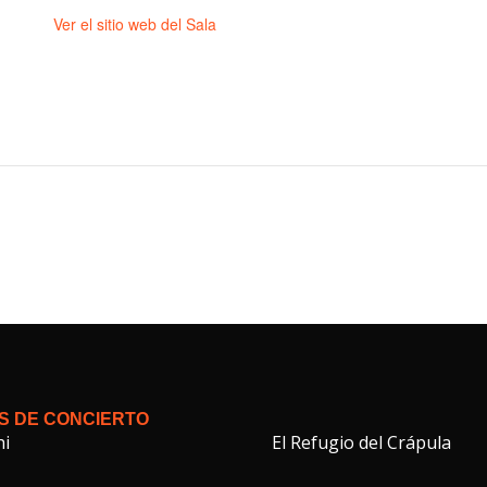
Ver el sitio web del Sala
S DE CONCIERTO
hi
El Refugio del Crápula