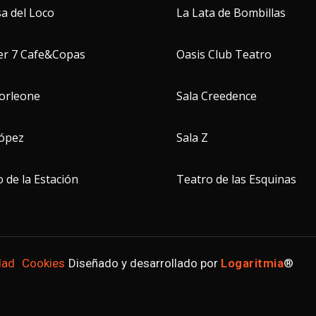
a del Loco
La Lata de Bombillas
er 7 Cafe&Copas
Oasis Club Teatro
Corleone
Sala Creedence
López
Sala Z
 de la Estación
Teatro de las Esquinas
dad
Cookies
Diseñado y desarrollado por
Logaritmia
®