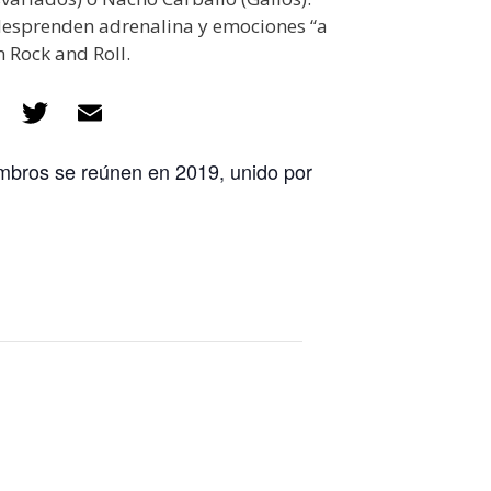
desprenden adrenalina y emociones “a
n Rock and Roll.
F
T
E
ac
w
m
embros se reúnen en 2019, unido por
e
itt
ai
b
er
l
o
o
k