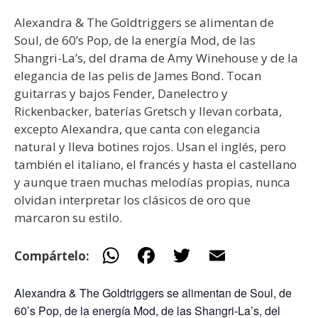
Alexandra & The Goldtriggers se alimentan de
Soul, de 60’s Pop, de la energía Mod, de las
Shangri-La’s, del drama de Amy Winehouse y de la
elegancia de las pelis de James Bond. Tocan
guitarras y bajos Fender, Danelectro y
Rickenbacker, baterías Gretsch y llevan corbata,
excepto Alexandra, que canta con elegancia
natural y lleva botines rojos. Usan el inglés, pero
también el italiano, el francés y hasta el castellano
y aunque traen muchas melodías propias, nunca
olvidan interpretar los clásicos de oro que
marcaron su estilo.
W
F
T
E
Compártelo:
h
ac
w
m
Alexandra & The Goldtriggers se alimentan de Soul, de
at
e
itt
ai
60’s Pop, de la energía Mod, de las Shangri-La’s, del