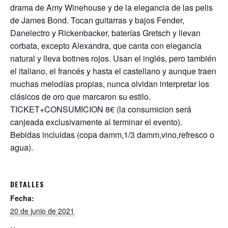
s
b
er
l
drama de Amy Winehouse y de la elegancia de las pelis
A
o
de James Bond. Tocan guitarras y bajos Fender,
p
o
Danelectro y Rickenbacker, baterías Gretsch y llevan
corbata, excepto Alexandra, que canta con elegancia
p
k
natural y lleva botines rojos. Usan el inglés, pero también
el italiano, el francés y hasta el castellano y aunque traen
muchas melodías propias, nunca olvidan interpretar los
clásicos de oro que marcaron su estilo.
TICKET+CONSUMICION 8€ (la consumicion será
canjeada exclusivamente al terminar el evento).
Bebidas incluidas (copa damm,1/3 damm,vino,refresco o
agua).
DETALLES
Fecha:
20 de junio de 2021