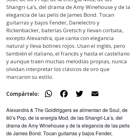
Shangri-La’s, del drama de Amy Winehouse y de la
elegancia de las pelis de James Bond. Tocan
guitarras y bajos Fender, Danelectro y
Rickenbacker, baterías Gretsch y llevan corbata,
excepto Alexandra, que canta con elegancia
natural y lleva botines rojos. Usan el inglés, pero
también el italiano, el francés y hasta el castellano
y aunque traen muchas melodías propias, nunca
olvidan interpretar los clásicos de oro que
marcaron su estilo.
W
F
T
E
Compártelo:
h
ac
w
m
Alexandra & The Goldtriggers se alimentan de Soul, de
at
e
itt
ai
60’s Pop, de la energía Mod, de las Shangri-La’s, del
s
b
er
l
drama de Amy Winehouse y de la elegancia de las pelis
A
o
de James Bond. Tocan guitarras y bajos Fender,