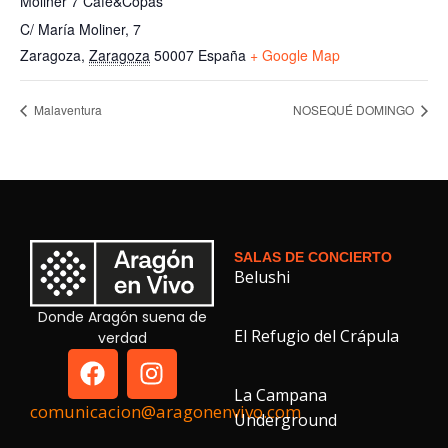
Moliner 7 Cafe&Copas
C/ María Moliner, 7
Zaragoza
,
Zaragoza
50007
España
+ Google Map
Malaventura
NOSEQUÉ DOMINGO
SALAS DE CONCIERTO
Belushi
Donde Aragón suena de
El Refugio del Crápula
verdad
La Campana
comunicacion@aragonenvivo.com
Underground