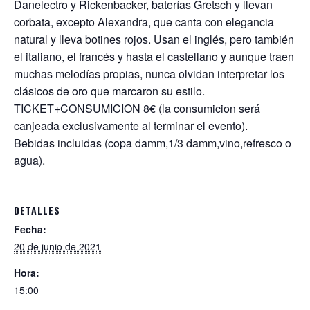
p
o
Danelectro y Rickenbacker, baterías Gretsch y llevan
corbata, excepto Alexandra, que canta con elegancia
p
k
natural y lleva botines rojos. Usan el inglés, pero también
el italiano, el francés y hasta el castellano y aunque traen
muchas melodías propias, nunca olvidan interpretar los
clásicos de oro que marcaron su estilo.
TICKET+CONSUMICION 8€ (la consumicion será
canjeada exclusivamente al terminar el evento).
Bebidas incluidas (copa damm,1/3 damm,vino,refresco o
agua).
DETALLES
Fecha:
20 de junio de 2021
Hora:
15:00