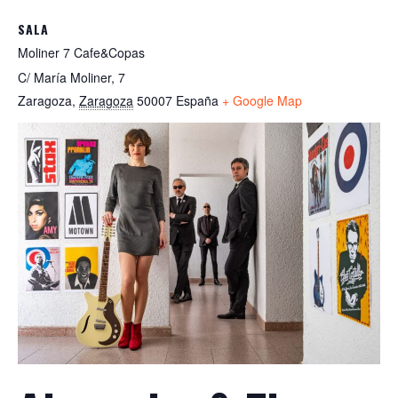
SALA
Moliner 7 Cafe&Copas
C/ María Moliner, 7
Zaragoza
,
Zaragoza
50007
España
+ Google Map