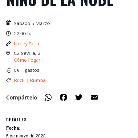
Sábado 5 Marzo
22:00 h.
La Ley Seca
C./ Sevilla, 2
Cómo llegar
6€ + gastos
Rock
|
Rumba
W
F
T
E
Compártelo:
h
ac
w
m
at
e
itt
ai
DETALLES
s
b
er
l
Fecha:
A
o
5 de marzo de 2022