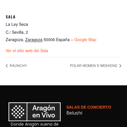
SALA
La Ley Seca
C./ Sevilla, 2
Zaragoza
,
Zaragoza
50006
España
+ Google Map
Ver el sitio web del Sala
RAUNCHY
POLAR WOMEN´S WEEKEND
SALAS DE CONCIERTO
Belushi
Donde Aragón suena de