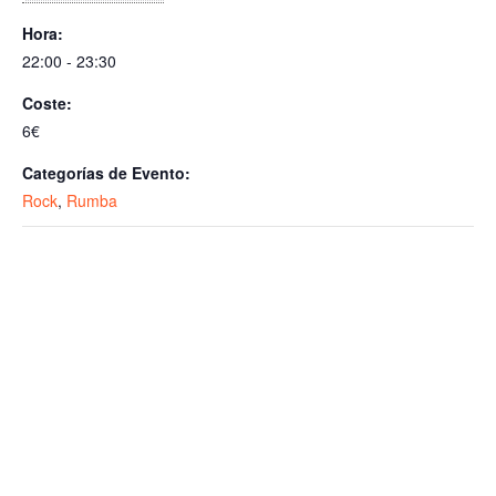
p
o
Hora:
p
k
22:00 - 23:30
Coste:
6€
Categorías de Evento:
Rock
,
Rumba