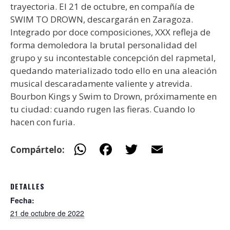
trayectoria. El 21 de octubre, en compañía de
SWIM TO DROWN, descargarán en Zaragoza.
Integrado por doce composiciones, XXX refleja de
forma demoledora la brutal personalidad del
grupo y su incontestable concepción del rapmetal,
quedando materializado todo ello en una aleación
musical descaradamente valiente y atrevida.
Bourbon Kings y Swim to Drown, próximamente en
tu ciudad: cuando rugen las fieras. Cuando lo
hacen con furia.
W
F
T
E
Compártelo:
h
ac
w
m
at
e
itt
ai
DETALLES
s
b
er
l
Fecha:
A
o
21 de octubre de 2022