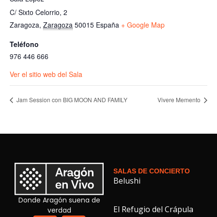
C/ Sixto Celorrio, 2
Zaragoza
,
Zaragoza
50015
España
+ Google Map
Teléfono
976 446 666
Ver el sitio web del Sala
Jam Session con BIG MOON AND FAMILY
Vivere Memento
SALAS DE CONCIERTO
Belushi
Donde Aragón suena de
El Refugio del Crápula
verdad