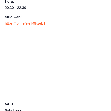
p
o
Hora:
p
k
20:30 - 22:30
Sitio web:
https://fb.me/e/efk9PzeBT
SALA
Sala López