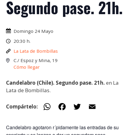
Segundo pase. 21h.
Domingo 24 Mayo
20:30 h.
La Lata de Bombillas
C./ Espoz y Mina, 19
Cómo llegar
Candelabro (Chile). Segundo pase. 21h.
en La
Lata de Bombillas.
W
F
T
E
Compártelo:
h
ac
w
m
at
e
itt
ai
Candelabro agotaron r´pidamente las entradas de su
concierto y se lanzan a dar un segundom pase.