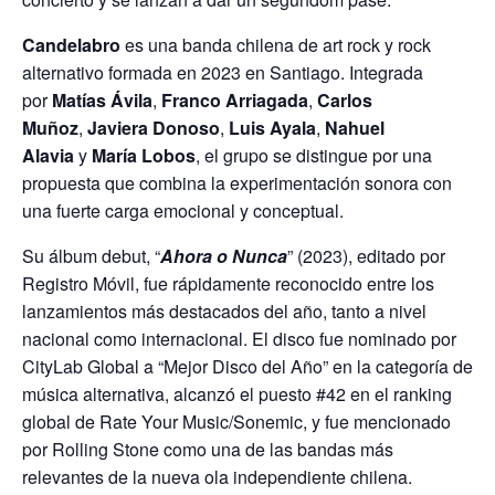
s
b
er
l
A
o
Candelabro
es una banda chilena de art rock y rock
p
o
alternativo formada en 2023 en Santiago. Integrada
p
k
por
Matías Ávila
,
Franco Arriagada
,
Carlos
Muñoz
,
Javiera Donoso
,
Luis Ayala
,
Nahuel
Alavia
y
María Lobos
, el grupo se distingue por una
propuesta que combina la experimentación sonora con
una fuerte carga emocional y conceptual.
Su álbum debut, “
Ahora o Nunca
” (2023), editado por
Registro Móvil, fue rápidamente reconocido entre los
lanzamientos más destacados del año, tanto a nivel
nacional como internacional. El disco fue nominado por
CityLab Global a “Mejor Disco del Año” en la categoría de
música alternativa, alcanzó el puesto #42 en el ranking
global de Rate Your Music/Sonemic, y fue mencionado
por Rolling Stone como una de las bandas más
relevantes de la nueva ola independiente chilena.