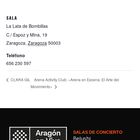
SALA
La Lata de Bombillas
C./ Espoz y Mina, 19
Zaragoza
,
Zaragoza
50003
Teléfono
656 230 597
Arena Activity Club: «Arena en Escena: El Arte del
CLARA GIL
Movimiento»
SALAS DE CONCIERTO
Belushi