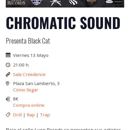
CHROMATIC SOUND
Presenta Black Cat
Viernes 13 Mayo
21:00 h.
Sala Creedence
Plaza San Lamberto, 3
Cómo llegar
8€
Compra online
Drill
|
Rap
|
Trap
Bajo el sello Lyon Recods se presentan sus artistas