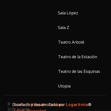
Sala López
Sala Z
Teatro Arbolé
Teatro de la Estación
Teatro de las Esquinas
Utopia
©
Diseñado y desarrollado por
Aviso
Política de
Cookies
Logaritmia
®
2025 Aragón
Legal
Privacidad