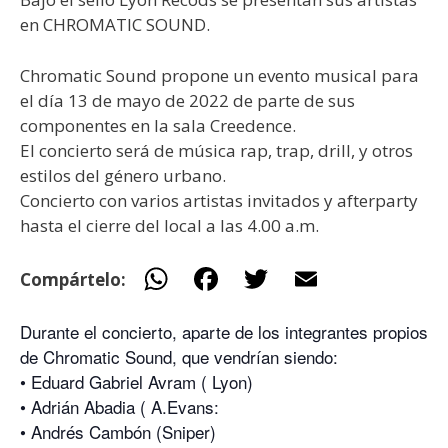
en CHROMATIC SOUND.
Chromatic Sound propone un evento musical para
el día 13 de mayo de 2022 de parte de sus
componentes en la sala Creedence.
El concierto será de música rap, trap, drill, y otros
estilos del género urbano.
Concierto con varios artistas invitados y afterparty
hasta el cierre del local a las 4.00 a.m.
W
F
T
E
Compártelo:
h
ac
w
m
Durante el concierto, aparte de los integrantes propios
at
e
itt
ai
de Chromatic Sound, que vendrían siendo:
s
b
er
l
• Eduard Gabriel Avram ( Lyon)
A
o
• Adrián Abadia ( A.Evans:
p
o
• Andrés Cambón (Sniper)