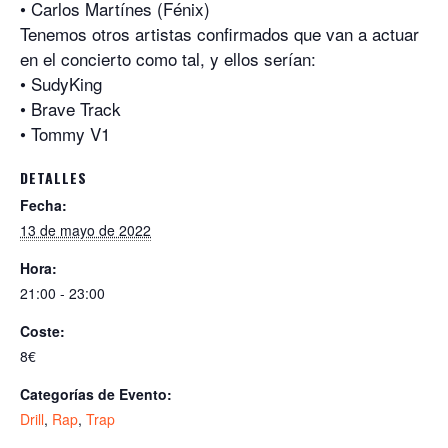
• Carlos Martínes (Fénix)
p
k
Tenemos otros artistas confirmados que van a actuar
en el concierto como tal, y ellos serían:
• SudyKing
• Brave Track
• Tommy V1
DETALLES
Fecha:
13 de mayo de 2022
Hora:
21:00 - 23:00
Coste:
8€
Categorías de Evento:
Drill
,
Rap
,
Trap