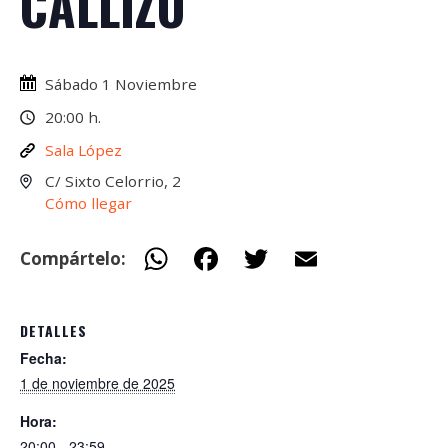
CALLIZO
Sábado 1 Noviembre
20:00 h.
Sala López
C/ Sixto Celorrio, 2
Cómo llegar
W
F
T
E
Compártelo:
h
ac
w
m
at
e
itt
ai
DETALLES
s
b
er
l
Fecha:
A
o
1 de noviembre de 2025
p
o
Hora:
20:00 - 23:59