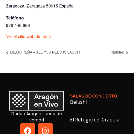
Zaragoza
,
Zaragoza
50015
España
Teléfono
976 446 666
Ver el sitio web del Sala
DIEGO PEÑA – ALL YOU NEED IS LAUGH
Triptides
SALAS DE CONCIERTO
Belushi
Donde Aragón suena de
El Refugio del Crápula
verdad