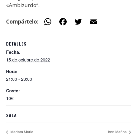
«Ambizurdo”.
W
F
T
E
Compártelo:
h
ac
w
m
at
e
itt
ai
DETALLES
s
b
er
l
Fecha:
A
o
15 de octubre de 2022
p
o
Hora:
p
k
21:00 - 23:00
Coste:
10€
SALA
Madam Marie
Iron Maños