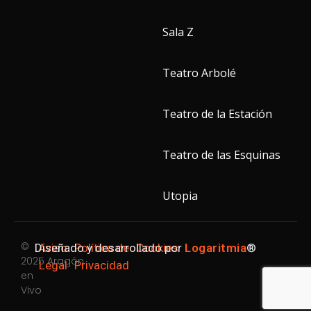
Sala Z
Teatro Arbolé
Teatro de la Estación
Teatro de las Esquinas
Utopia
©
Diseñado y desarrollado por
Aviso
Política de
Cookies
Logaritmia
®
2025 Aragón
Legal
Privacidad
en
Vivo