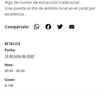
Algo de humor de extracción tradicional.
Una puesta al día de ámbito local en el Local por
excelencia…
W
F
T
E
Compártelo:
h
ac
w
m
at
e
itt
ai
DETALLES
s
b
er
l
Fecha:
A
o
19 de junio de 2022
p
o
Hora:
p
k
20:00 - 22:00
Coste:
8-10€