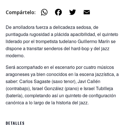
W
F
T
E
Compártelo:
h
ac
w
m
De arrolladora fuerza a delicadeza sedosa, de
at
e
itt
ai
puntiaguda rugosidad a plácida apacibilidad, el quinteto
s
b
er
l
liderado por el trompetista tudelano Guillermo Marín se
A
o
dispone a transitar senderos del hard-bop y del jazz
p
o
moderno.
p
k
Será acompañado en el escenario por cuatro músicos
aragoneses ya bien conocidos en la escena jazzística, a
saber: Carlos Sagaste (saxo tenor), Javi Callén
(contrabajo), Israel González (piano) e Israel Tubilleja
(batería), completando así un quinteto de configuración
canónica a lo largo de la historia del jazz.
DETALLES