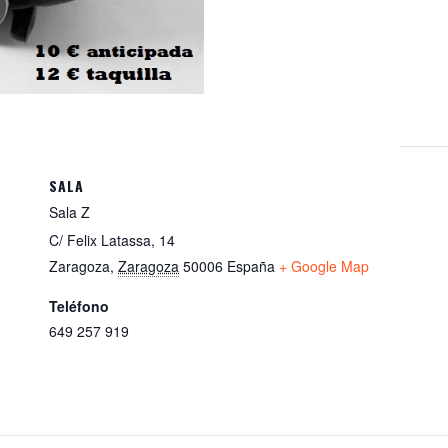
s
A
p
p
SALA
Sala Z
C/ Felix Latassa, 14
Zaragoza
,
Zaragoza
50006
España
+ Google Map
Teléfono
649 257 919