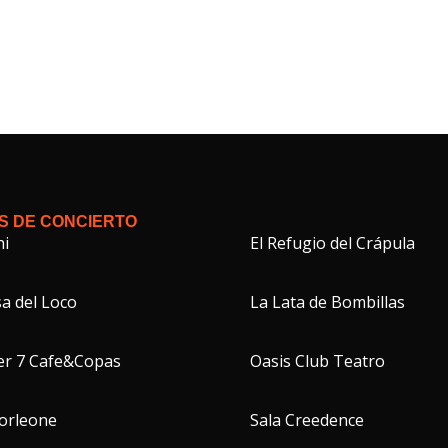
S DE CONCIERTO
hi
El Refugio del Crápula
a del Loco
La Lata de Bombillas
er 7 Cafe&Copas
Oasis Club Teatro
Corleone
Sala Creedence