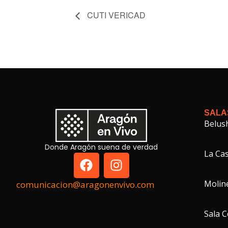
CUTI VERICAD
SALA
Belus
Donde Aragón suena de verdad
La Cas
Molin
comunicacion@aragonenvivo.com
Sala 