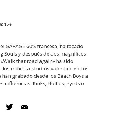
a: 12€
del GARAGE 60’S francesa, ha tocado
ng Souls y después de dos magníficos
, «Walk that road again» ha sido
 los míticos estudios Valentine en Los
de han grabado desde los Beach Boys a
s influencias: Kinks, Hollies, Byrds o
F
T
E
ac
w
m
e
itt
ai