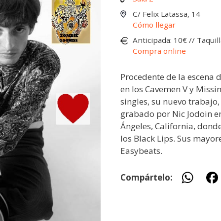
C/ Felix Latassa, 14
Cómo llegar
Anticipada: 10€ // Taquill
Compra online
Procedente de la escena 
en los Cavemen V y Missi
singles, su nuevo trabajo
grabado por Nic Jodoin en
Ángeles, California, don
los Black Lips. Sus mayore
Easybeats.
W
Compártelo:
h
at