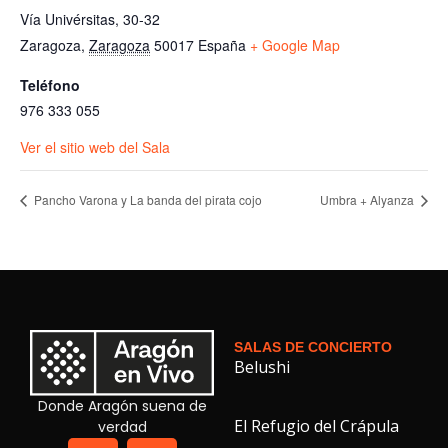
Vía Univérsitas, 30-32
Zaragoza
,
Zaragoza
50017
España
+ Google Map
Teléfono
976 333 055
Ver el sitio web del Sala
Pancho Varona y La banda del pirata cojo
Umbra + Alyanza
SALAS DE CONCIERTO
Belushi
Donde Aragón suena de
El Refugio del Crápula
verdad