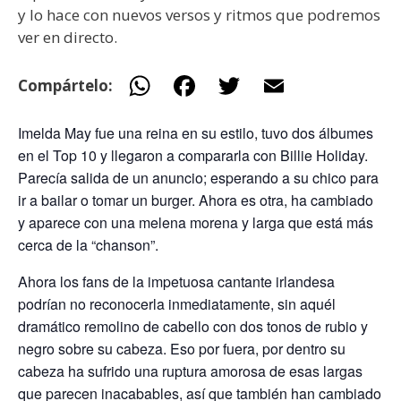
y lo hace con nuevos versos y ritmos que podremos
ver en directo.
W
F
T
E
Compártelo:
h
ac
w
m
Imelda May fue una reina en su estilo, tuvo dos álbumes
at
e
itt
ai
en el Top 10 y llegaron a compararla con Billie Holiday.
s
b
er
l
Parecía salida de un anuncio; esperando a su chico para
A
o
ir a bailar o tomar un burger. Ahora es otra, ha cambiado
p
o
y aparece con una melena morena y larga que está más
cerca de la “chanson”.
p
k
Ahora los fans de la impetuosa cantante irlandesa
podrían no reconocerla inmediatamente, sin aquél
dramático remolino de cabello con dos tonos de rubio y
negro sobre su cabeza. Eso por fuera, por dentro su
cabeza ha sufrido una ruptura amorosa de esas largas
que parecen inacabables, así que también han cambiado