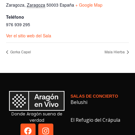
Zaragoza
,
Zaragoza
50003
España
+ Google Map
Teléfono
976 939 295
Ver el sitio web del Sala
Gorka Capel
Mala Hierba
SALAS DE CONCIERTO
Belushi
Donde Aragón suena de
El Refugio del Crápula
verdad