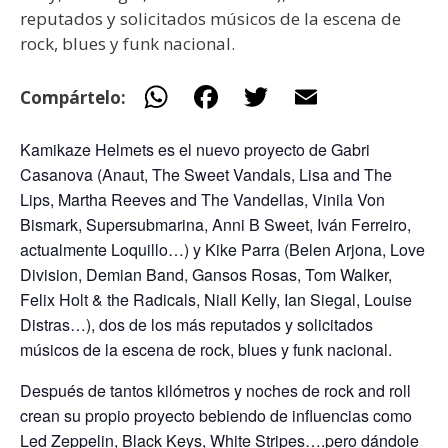
reputados y solicitados músicos de la escena de
rock, blues y funk nacional.
W
F
T
E
Compártelo:
h
ac
w
m
Kamikaze Helmets es el nuevo proyecto de Gabri
at
e
itt
ai
Casanova (Anaut, The Sweet Vandals, Lisa and The
s
b
er
l
Lips, Martha Reeves and The Vandellas, Vinila Von
A
o
Bismark, Supersubmarina, Anni B Sweet, Iván Ferreiro,
p
o
actualmente Loquillo…) y Kike Parra (Belen Arjona, Love
Division, Demian Band, Gansos Rosas, Tom Walker,
p
k
Felix Holt & the Radicals, Niall Kelly, Ian Siegal, Louise
Distras…), dos de los más reputados y solicitados
músicos de la escena de rock, blues y funk nacional.
Después de tantos kilómetros y noches de rock and roll
crean su propio proyecto bebiendo de influencias como
Led Zeppelin, Black Keys, White Stripes….pero dándole