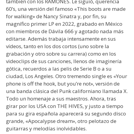
también con los RAMONES. Le siguió, querencia
60’s, una versión del famoso «This boots are made
for walking» de Nancy Sinatra y, por fin, su
magnífico primer LP en 2022, grabado en México
con miembros de Dávila 666 y agotado nada más
editarse. Además trabaja intensamente en sus
vídeos, tanto en los dos cortos (uno sobre la
grabación y otro sobre su carrera) como en los
videoclips de sus canciones, llenos de imaginería
gótica, recuerdos a las pelis de Serie B o a su
ciudad, Los Angeles. Otro tremendo single es «Your
phone is off the hook, but you’re not», versión de
una banda clásica del Punk californiano llamada X.
Todo un homenaje a sus maestros. Ahora, tras
girar por los USA con THE HIVES, y justo a tiempo
para su gira española aparecerá su segundo disco
grande, «Apocalypse dream», otro pelotazo de
guitarras y melodías inolvidables.