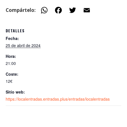
W
F
T
E
Compártelo:
h
ac
w
m
at
e
itt
ai
DETALLES
s
b
er
l
Fecha:
A
o
25 de abril de 2024
p
o
Hora:
p
k
21:00
Coste:
12€
Sitio web:
https://localentradas.entradas.plus/entradas/localentradas