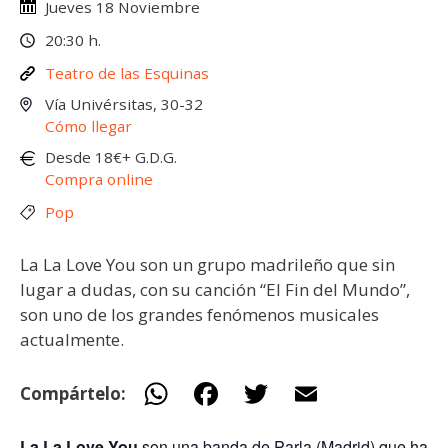
Jueves 18 Noviembre
20:30 h.
Teatro de las Esquinas
Vía Univérsitas, 30-32
Cómo llegar
Desde 18€+ G.D.G.
Compra online
Pop
La La Love You son un grupo madrileño que sin
lugar a dudas, con su canción “El Fin del Mundo”,
son uno de los grandes fenómenos musicales
actualmente.
W
F
T
E
Compártelo:
h
ac
w
m
La La Love You
son una banda de Parla (Madrid) que ha