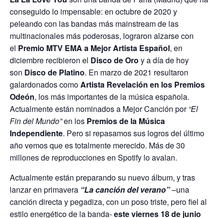
at
e
itt
ai
conseguido lo impensable: en octubre de 2020 y
s
b
er
l
peleando con las bandas más mainstream de las
A
o
multinacionales más poderosas, lograron alzarse con
p
o
el
Premio MTV EMA a Mejor Artista Español
, en
diciembre recibieron el
Disco de Oro
y a día de hoy
p
k
son
Disco de Platino
. En marzo de 2021 resultaron
galardonados como
Artista Revelación en los Premios
Odeón
, los más importantes de la música española.
Actualmente están nominados a Mejor Canción por
“El
Fin del Mundo”
en los
Premios de la Música
Independiente
. Pero si repasamos sus logros del último
año vemos que es totalmente merecido. Más de 30
millones de reproducciones en Spotify lo avalan.
Actualmente están preparando su nuevo álbum, y tras
lanzar en primavera
“La canción del verano”
–una
canción directa y pegadiza, con un poso triste, pero fiel al
estilo energético de la banda-
este viernes 18 de junio