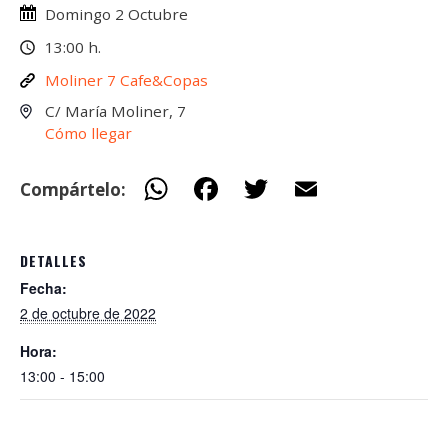
Domingo 2 Octubre
13:00 h.
Moliner 7 Cafe&Copas
C/ María Moliner, 7
Cómo llegar
W
F
T
E
Compártelo:
h
ac
w
m
at
e
itt
ai
DETALLES
s
b
er
l
Fecha:
A
o
2 de octubre de 2022
p
o
Hora:
p
k
13:00 - 15:00