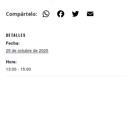
W
F
T
E
Compártelo:
h
ac
w
m
at
e
itt
ai
DETALLES
s
b
er
l
Fecha:
A
o
25 de octubre de 2025
p
o
Hora:
p
k
13:00 - 15:00