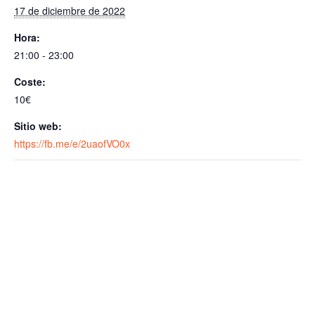
A
o
17 de diciembre de 2022
p
o
Hora:
p
k
21:00 - 23:00
Coste:
10€
Sitio web:
https://fb.me/e/2uaofVO0x