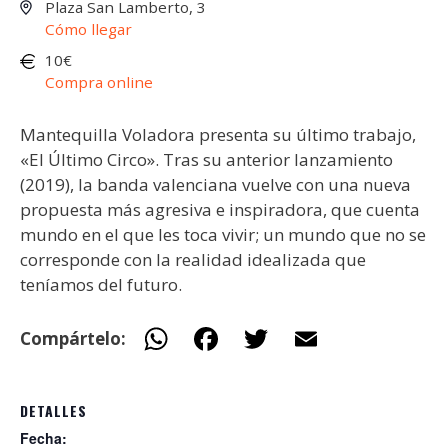
Plaza San Lamberto, 3
Cómo llegar
10€
Compra online
Mantequilla Voladora presenta su último trabajo,
«El Último Circo». Tras su anterior lanzamiento
(2019), la banda valenciana vuelve con una nueva
propuesta más agresiva e inspiradora, que cuenta
mundo en el que les toca vivir; un mundo que no se
corresponde con la realidad idealizada que
teníamos del futuro.
W
F
T
E
Compártelo:
h
ac
w
m
at
e
itt
ai
DETALLES
s
b
er
l
Fecha: