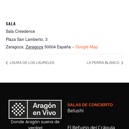
SALA
Sala Creedence
Plaza San Lamberto, 3
Zaragoza
,
Zaragoza
50004
España
+ Google Map
LAURA DE LOS LAURELES
LA PERRA BLANCO
SALAS DE CONCIERTO
Belushi
Donde Aragón suena de
El Refugio del Crápula
verdad