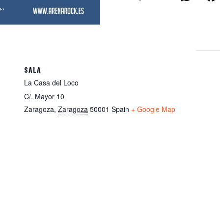
h
at
s
A
p
SALA
La Casa del Loco
p
C/. Mayor 10
Zaragoza
,
Zaragoza
50001
Spain
+ Google Map