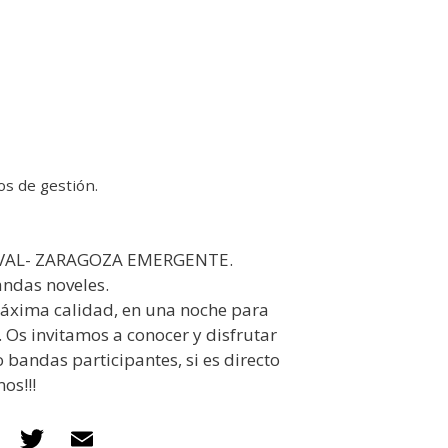
os de gestión.
TIVAL- ZARAGOZA EMERGENTE.
ndas noveles.
máxima calidad, en una noche para
l. Os invitamos a conocer y disfrutar
 bandas participantes, si es directo
os!!!
F
T
E