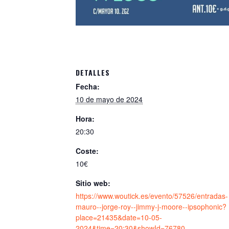
DETALLES
Fecha:
10 de mayo de 2024
Hora:
20:30
Coste:
10€
Sitio web:
https://www.woutick.es/evento/57526/entradas-
mauro--jorge-roy--jimmy-j-moore--ipsophonic?
place=21435&date=10-05-
2024&time=20:30&showId=76780