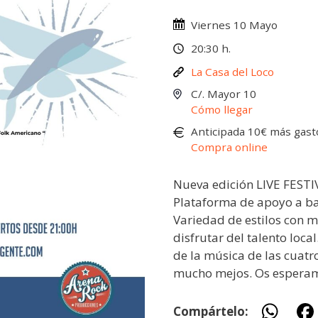
Viernes 10 Mayo
20:30 h.
La Casa del Loco
C/. Mayor 10
Cómo llegar
Anticipada 10€ más gast
Compra online
Nueva edición LIVE FES
Plataforma de apoyo a ba
Variedad de estilos con 
disfrutar del talento loca
de la música de las cuatro
mucho mejos. Os esperam
W
Compártelo: