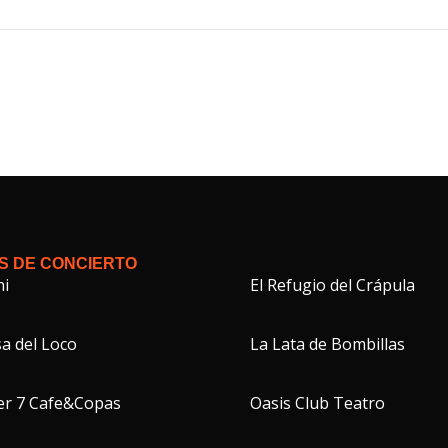
S DE CONCIERTO
hi
El Refugio del Crápula
a del Loco
La Lata de Bombillas
er 7 Cafe&Copas
Oasis Club Teatro