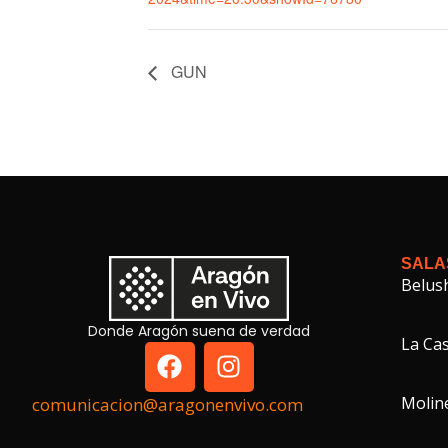
GUN
SALA
Belus
Donde Aragón suena de verdad
La Cas
Molin
comunicacion@aragonenvivo.com