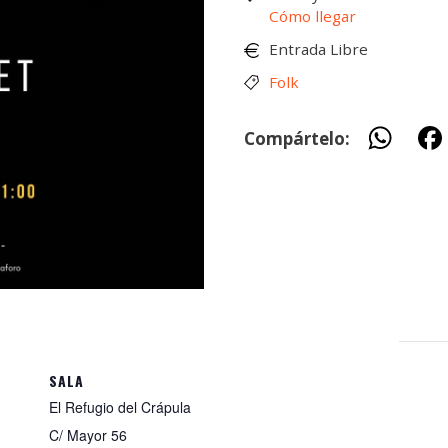
Cómo llegar
Entrada Libre
Folk
W
Compártelo:
h
at
s
A
p
p
SALA
El Refugio del Crápula
C/ Mayor 56