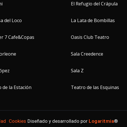
hi
El Refugio del Crápula
a del Loco
La Lata de Bombillas
er 7 Cafe&Copas
Oasis Club Teatro
Corleone
Sala Creedence
López
Sala Z
 de la Estación
Teatro de las Esquinas
dad
Cookies
Diseñado y desarrollado por
Logaritmia
®