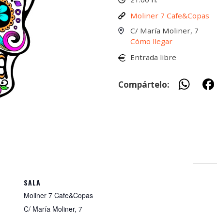
Moliner 7 Cafe&Copas
C/ María Moliner, 7
Cómo llegar
Entrada libre
W
Compártelo:
h
at
s
A
p
p
SALA
Moliner 7 Cafe&Copas
C/ María Moliner, 7