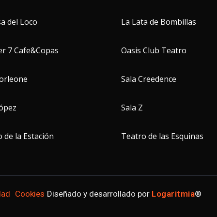
a del Loco
La Lata de Bombillas
er 7 Cafe&Copas
Oasis Club Teatro
Corleone
Sala Creedence
López
Sala Z
 de la Estación
Teatro de las Esquinas
dad
Cookies
Diseñado y desarrollado por
Logaritmia
®