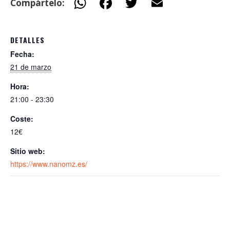
W
F
T
E
Compártelo:
h
ac
w
m
at
e
itt
ai
DETALLES
s
b
er
l
Fecha:
A
o
21 de marzo
p
o
Hora:
p
k
21:00 - 23:30
Coste:
12€
Sitio web:
https://www.nanomz.es/