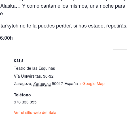
A
 Alaska… Y como cantan ellos mismos, una noche para ba
p
rte…
p
arkytch no te la puedes perder, si has estado, repetirás
06:00h
SALA
Teatro de las Esquinas
Vía Univérsitas, 30-32
Zaragoza
,
Zaragoza
50017
España
+ Google Map
Teléfono
976 333 055
Ver el sitio web del Sala