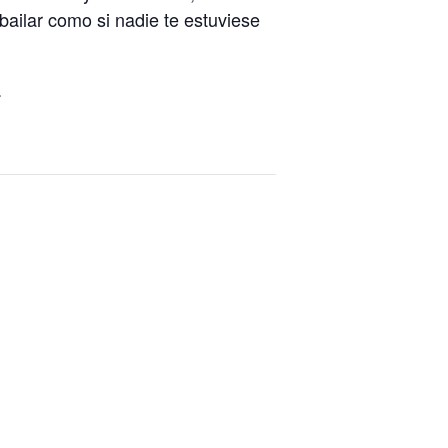
o
ilar como si nadie te estuviese
o
k
.