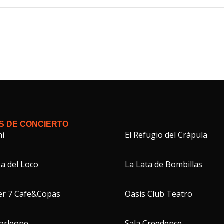
S DE CONCIERTO
hi
El Refugio del Crápula
a del Loco
La Lata de Bombillas
er 7 Cafe&Copas
Oasis Club Teatro
Corleone
Sala Creedence