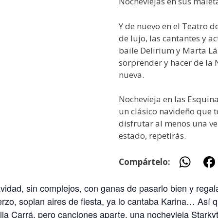
Nocheviejas en sus maleta
Y de nuevo en el Teatro d
de lujo, las cantantes y ac
baile Delirium y Marta Láz
sorprender y hacer de la
nueva.
Nochevieja en las Esquina
un clásico navideño que 
disfrutar al menos una ve
estado, repetirás.
W
Compártelo:
h
navidad, sin complejos, con ganas de pasarlo bien y reg
at
rzo, soplan aires de fiesta, ya lo cantaba Karina… Así qu
s
faella Carrá, pero canciones aparte, una nochevieja Sta