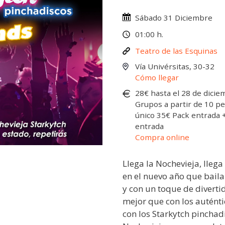
Sábado 31 Diciembre
01:00 h.
Teatro de las Esquinas
Vía Univérsitas, 30-32
Cómo llegar
28€ hasta el 28 de dicie
Grupos a partir de 10 pe
único 35€ Pack entrada +
entrada
Compra online
Llega la Nochevieja, lleg
en el nuevo año que baila
y con un toque de diverti
mejor que con los auténtic
con los Starkytch pinchad