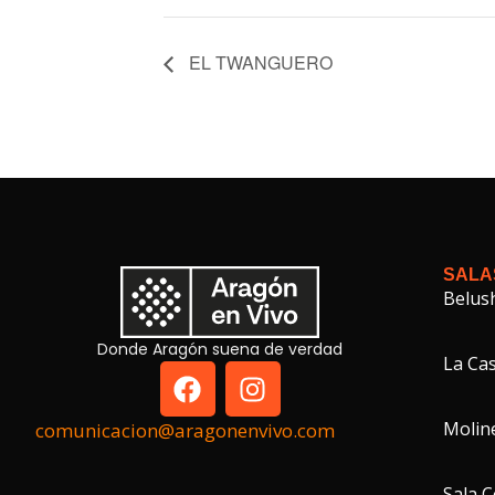
EL TWANGUERO
SALA
Belus
Donde Aragón suena de verdad
La Cas
Molin
comunicacion@aragonenvivo.com
Sala 