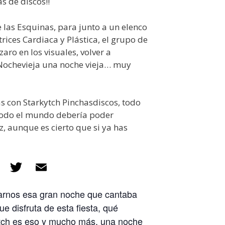
s de discos!!
e las Esquinas, para junto a un elenco
trices Cardiaca y Plástica, el grupo de
aro en los visuales, volver a
 Nochevieja una noche vieja… muy
s con Starkytch Pinchasdiscos, todo
todo el mundo debería poder
z, aunque es cierto que si ya has
F
T
E
ac
w
m
alarnos esa gran noche que cantaba
e
itt
ai
e disfruta de esta fiesta, qué
b
er
l
rkytch es eso y mucho más, una noche