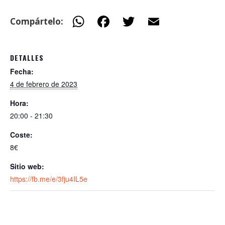
W
F
T
E
Compártelo:
h
ac
w
m
at
e
itt
ai
DETALLES
s
b
er
l
Fecha:
A
o
4 de febrero de 2023
p
o
Hora:
p
k
20:00 - 21:30
Coste:
8€
Sitio web:
https://fb.me/e/3fju4IL5e