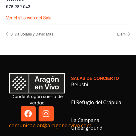
976 282 043
Ver el sitio web del Sala
Silvia Solans y David Mas
Elem
SALAS DE CONCIERTO
Belushi
Donde Aragón suena de
El Refugio del Crápula
verdad
La Campana
comunicacion@aragonenvivo.com
Underground