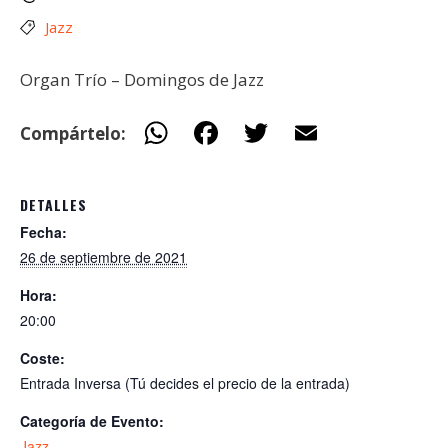
Jazz
Organ Trío – Domingos de Jazz
W
F
T
E
Compártelo:
h
ac
w
m
at
e
itt
ai
DETALLES
s
b
er
l
Fecha:
A
o
26 de septiembre de 2021
p
o
Hora:
p
k
20:00
Coste:
Entrada Inversa (Tú decides el precio de la entrada)
Categoría de Evento:
Jazz