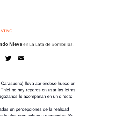
NATIVO
ando Nieva
en La Lata de Bombillas.
F
T
E
ac
w
m
e
itt
ai
b
er
l
or Carasueño) lleva abriéndose hueco en
o
hief no hay reparos en usar las letras
agozanos le acompañan en un directo
o
k
adas en percepciones de la realidad
de la vida provinciana y campestre. Su