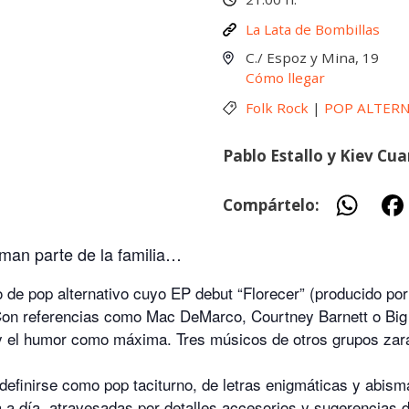
La Lata de Bombillas
C./ Espoz y Mina, 19
Cómo llegar
Folk Rock
|
POP ALTER
Pablo Estallo y Kiev Cu
W
Compártelo:
h
man parte de la familia…
at
s
o de pop alternativo cuyo EP debut “Florecer” (producido p
A
 Con referencias como Mac DeMarco, Courtney Barnett o Big T
y el humor como máxima. Tres músicos de otros grupos zar
p
p
efinirse como pop taciturno, de letras enigmáticas y abism
ía a día, atravesadas por detalles accesorios y sugerencias 