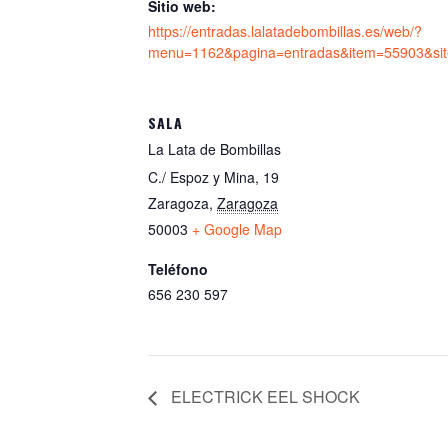
Sitio web:
https://entradas.lalatadebombillas.es/web/?
menu=1162&pagina=entradas&item=55903&site
SALA
La Lata de Bombillas
C./ Espoz y Mina, 19
Zaragoza
,
Zaragoza
50003
+ Google Map
Teléfono
656 230 597
ELECTRICK EEL SHOCK