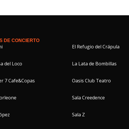
S DE CONCIERTO
hi
El Refugio del Crápula
a del Loco
La Lata de Bombillas
er 7 Cafe&Copas
Oasis Club Teatro
Corleone
Sala Creedence
López
Sala Z