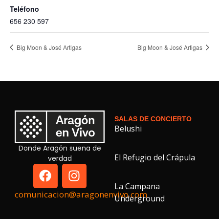
Teléfono
656 230 597
Big Moon & José Artigas
Big Moon & José Artigas
SALAS DE CONCIERTO
Belushi
Donde Aragón suena de
El Refugio del Crápula
verdad
La Campana
comunicacion@aragonenvivo.com
Underground