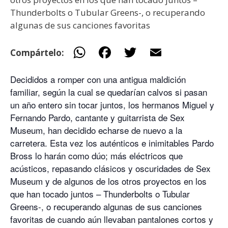
Thunderbolts o Tubular Greens-, o recuperando
algunas de sus canciones favoritas
W
F
T
E
Compártelo:
h
ac
w
m
Decididos a romper con una antigua maldición
at
e
itt
ai
familiar, según la cual se quedarían calvos si pasan
s
b
er
l
un año entero sin tocar juntos, los hermanos Miguel y
A
o
Fernando Pardo, cantante y guitarrista de Sex
p
o
Museum, han decidido echarse de nuevo a la
carretera. Esta vez los auténticos e inimitables Pardo
p
k
Bross lo harán como dúo; más eléctricos que
acústicos, repasando clásicos y oscuridades de Sex
Museum y de algunos de los otros proyectos en los
que han tocado juntos – Thunderbolts o Tubular
Greens-, o recuperando algunas de sus canciones
favoritas de cuando aún llevaban pantalones cortos y