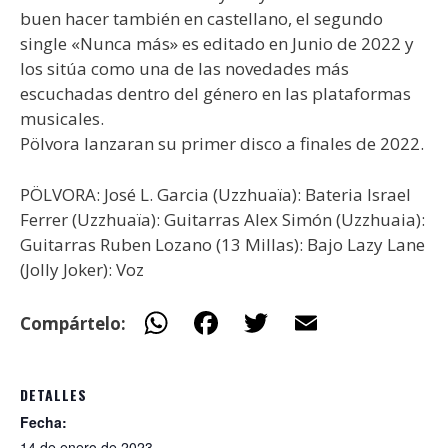
buen hacer también en castellano, el segundo
single «Nunca más» es editado en Junio de 2022 y
los sitúa como una de las novedades más
escuchadas dentro del género en las plataformas
musicales.
Pölvora lanzaran su primer disco a finales de 2022.
PÖLVORA: José L. Garcia (Uzzhuaïa): Bateria Israel
Ferrer (Uzzhuaïa): Guitarras Alex Simón (Uzzhuaia):
Guitarras Ruben Lozano (13 Millas): Bajo Lazy Lane
(Jolly Joker): Voz
W
F
T
E
Compártelo:
h
ac
w
m
at
e
itt
ai
DETALLES
s
b
er
l
Fecha:
14 de enero de 2023