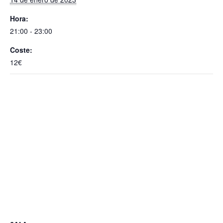
A
o
p
o
Hora:
p
k
21:00 - 23:00
Coste:
12€