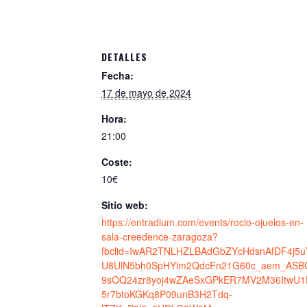
DETALLES
Fecha:
17 de mayo de 2024
Hora:
21:00
Coste:
10€
Sitio web:
https://entradium.com/events/rocio-ojuelos-en-
sala-creedence-zaragoza?
fbclid=IwAR2TNLHZLBAdGbZYcHdsnAfDF4j5
U8UlN5bh0SpHYlm2QdcFn21G60c_aem_ASB
9sOQ24zr8yoj4wZAeSxGPkER7MV2M36ItwU1
5r7btoKGKq8P09unB3H2Tdq-