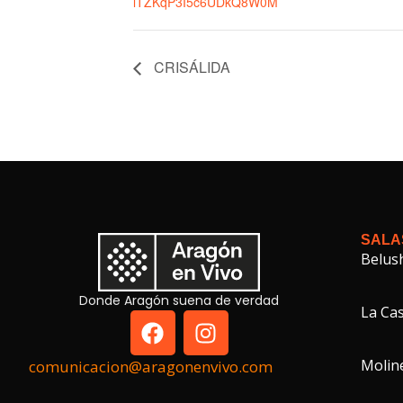
lTZKqP3I5c6UDkQ8W0M
CRISÁLIDA
SALA
Belus
Donde Aragón suena de verdad
La Cas
Molin
comunicacion@aragonenvivo.com