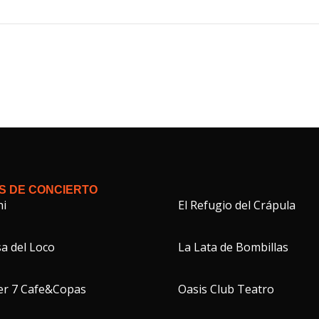
S DE CONCIERTO
hi
El Refugio del Crápula
a del Loco
La Lata de Bombillas
er 7 Cafe&Copas
Oasis Club Teatro