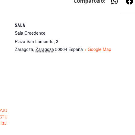
W
Compártelo:
h
at
SALA
s
Sala Creedence
A
Plaza San Lamberto, 3
p
Zaragoza
,
Zaragoza
50004
España
+ Google Map
p
uYJU
GTU
HzJ