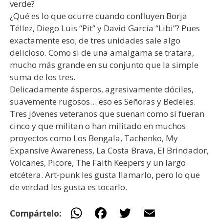
verde?
¿Qué es lo que ocurre cuando confluyen Borja
Téllez, Diego Luis “Pit” y David García “Libi”? Pues
exactamente eso; de tres unidades sale algo
delicioso. Como si de una amalgama se tratara,
mucho más grande en su conjunto que la simple
suma de los tres.
Delicadamente ásperos, agresivamente dóciles,
suavemente rugosos… eso es Señoras y Bedeles.
Tres jóvenes veteranos que suenan como si fueran
cinco y que militan o han militado en muchos
proyectos como Los Bengala, Tachenko, My
Expansive Awareness, La Costa Brava, El Brindador,
Volcanes, Picore, The Faith Keepers y un largo
etcétera. Art-punk les gusta llamarlo, pero lo que
de verdad les gusta es tocarlo.
W
F
T
E
Compártelo: