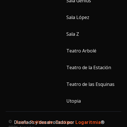
Sala Genius
Sala López
Sala Z
Teatro Arbolé
Teatro de la Estación
Teatro de las Esquinas
Utopia
©
Diseñado y desarrollado por
Aviso
Política de
Cookies
Logaritmia
®