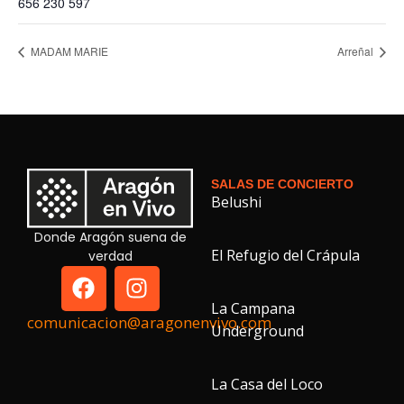
656 230 597
MADAM MARIE
Arreñal
SALAS DE CONCIERTO
Belushi
Donde Aragón suena de
El Refugio del Crápula
verdad
La Campana
comunicacion@aragonenvivo.com
Underground
La Casa del Loco