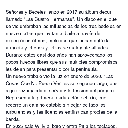
h
ac
w
m
Señoras y Bedeles lanzo en 2017 su álbum debut
at
e
itt
ai
llamado “Las Cuatro Hermanas”. Un disco en el que
s
b
er
l
se vislumbraban las influencias de los tres bedeles en
A
o
nueve cortes que invitan al baile a través de
p
o
excéntricos ritmos, melodías que luchan entre la
armonía y el caos y letras sexualmente afiladas.
p
k
Durante estos casi dos años han aprovechado los
pocos huecos libres que sus multiples compromisos
les dejan para presentarlo por la península.
Un nuevo trabajo vió la luz en enero de 2020. “Las
Cosas Que No Puedo Ver” es su segundo largo, que
sigue rezumando el nervio y la tensión del primero.
Representa la primera maduración del trío, que
recorre un camino estable sin dejar de lado las
turbulencias y las licencias estilísticas propias de la
banda.
En 2022 sale Willy al bajo y entra Pit a los teclados,