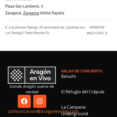
Plaza San Lamberto, 3
Zaragoza
,
Zaragoza
50004
España
NITA&THE
Los jóvenes Twangs. 20 aniversario de ¿Quiénes son
Los Twangs? Oskar Bazofia DJ
WILD CATS
SALAS DE CONCIERTO
Belushi
Donde Aragón suena de
El Refugio del Crápula
verdad
La Campana
comunicacion@aragonenvivo.com
Underground