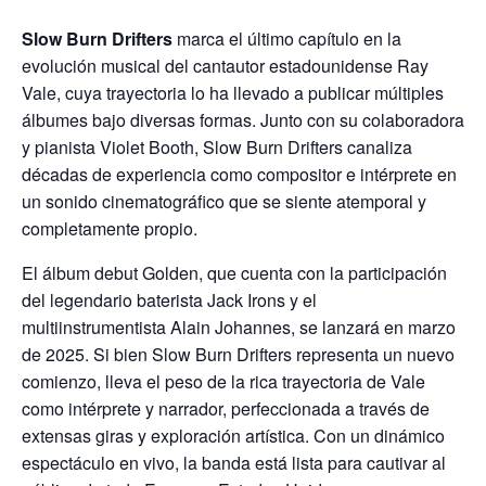
h
ac
w
m
Slow Burn Drifters
marca el último capítulo en la
at
e
itt
ai
evolución musical del cantautor estadounidense Ray
s
b
er
l
Vale, cuya trayectoria lo ha llevado a publicar múltiples
A
o
álbumes bajo diversas formas. Junto con su colaboradora
p
o
y pianista Violet Booth, Slow Burn Drifters canaliza
décadas de experiencia como compositor e intérprete en
p
k
un sonido cinematográfico que se siente atemporal y
completamente propio.
El álbum debut Golden, que cuenta con la participación
del legendario baterista Jack Irons y el
multiinstrumentista Alain Johannes, se lanzará en marzo
de 2025. Si bien Slow Burn Drifters representa un nuevo
comienzo, lleva el peso de la rica trayectoria de Vale
como intérprete y narrador, perfeccionada a través de
extensas giras y exploración artística. Con un dinámico
espectáculo en vivo, la banda está lista para cautivar al