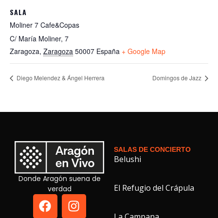
SALA
Moliner 7 Cafe&Copas
C/ María Moliner, 7
Zaragoza
,
Zaragoza
50007
España
+ Google Map
Diego Melendez & Ángel Herrera
Domingos de Jazz
SALAS DE CONCIERTO
Belushi
Donde Aragón suena de
El Refugio del Crápula
verdad
La Campana