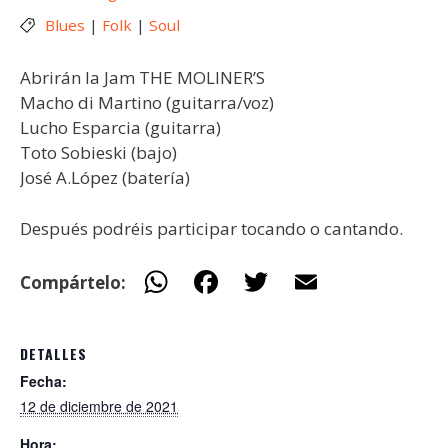
Blues
|
Folk
|
Soul
Abrirán la Jam THE MOLINER’S
Macho di Martino (guitarra/voz)
Lucho Esparcia (guitarra)
Toto Sobieski (bajo)
José A.López (batería)
Después podréis participar tocando o cantando.
W
F
T
E
Compártelo:
h
ac
w
m
at
e
itt
ai
DETALLES
s
b
er
l
Fecha:
A
o
12 de diciembre de 2021
p
o
Hora: