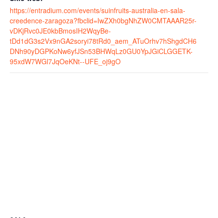
https://entradium.com/events/suinfruits-australia-en-sala-
creedence-zaragoza?fbclid=IwZXh0bgNhZW0CMTAAAR25r-
vDKjRvc0JE0kbBmosIH2WqyBe-
tDd1dG3s2Vx9nGA2soryi78tRd0_aem_ATuOrhv7hShgdCH6
DNh90yDGPKoNw6yfJSn53BHWqLz0GU0YpJGiCLGGETK-
95xdW7WGl7JqOeKNt--UFE_oj9gO