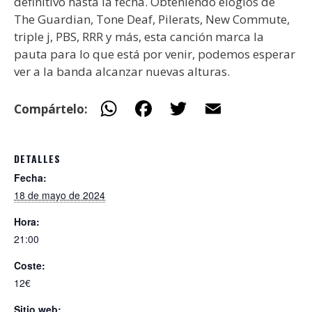
definitivo hasta la fecha. Obteniendo elogios de
The Guardian, Tone Deaf, Pilerats, New Commute,
triple j, PBS, RRR y más, esta canción marca la
pauta para lo que está por venir, podemos esperar
ver a la banda alcanzar nuevas alturas.
W
F
T
E
Compártelo:
h
ac
w
m
at
e
itt
ai
DETALLES
s
b
er
l
Fecha:
A
o
18 de mayo de 2024
p
o
Hora:
p
k
21:00
Coste:
12€
Sitio web: