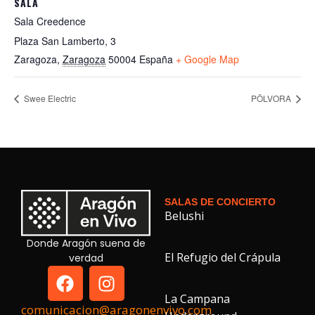
SALA
Sala Creedence
Plaza San Lamberto, 3
Zaragoza
,
Zaragoza
50004
España
+ Google Map
Swee Electric
PÖLVORA
SALAS DE CONCIERTO
Belushi
Donde Aragón suena de
El Refugio del Crápula
verdad
La Campana
comunicacion@aragonenvivo.com