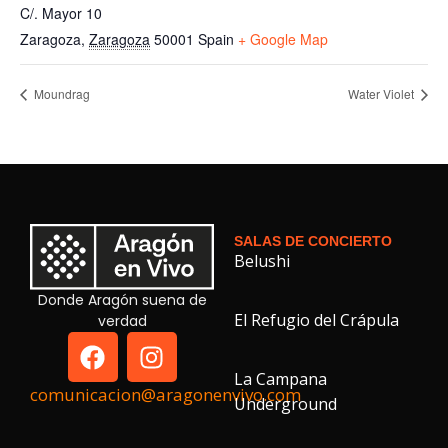
C/. Mayor 10
Zaragoza
,
Zaragoza
50001
Spain
+ Google Map
Moundrag
Water Violet
SALAS DE CONCIERTO
Belushi
Donde Aragón suena de
El Refugio del Crápula
verdad
La Campana
comunicacion@aragonenvivo.com
Underground