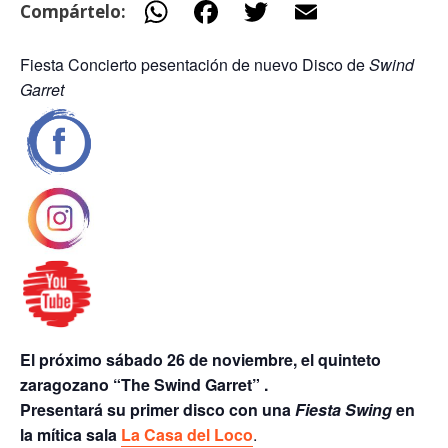
W
F
T
E
Compártelo:
h
ac
w
m
Fiesta Concierto pesentación de nuevo Disco de
Swind
at
e
itt
ai
Garret
s
b
er
l
A
o
p
o
p
k
El próximo sábado 26 de noviembre, el quinteto
zaragozano “The Swind Garret” .
Presentará su primer disco con una
Fiesta Swing
en
la mítica sala
La Casa del Loco
.