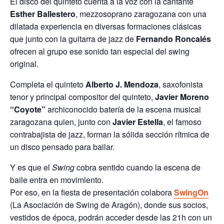
El disco del quinteto cuenta a la voz con la cantante
Esther Ballestero
, mezzosoprano zaragozana con una
dilatada experiencia en diversas formaciones clásicas
que junto con la guitarra de jazz de
Fernando Roncalés
ofrecen al grupo ese sonido tan especial del swing
original.
Completa el quinteto
Alberto J. Mendoza
, saxofonista
tenor y principal compositor del quinteto,
Javier Moreno
“Coyote”
archiconocido batería de la escena musical
zaragozana quien, junto con
Javier Estella
, el famoso
contrabajista de jazz, forman la sólida sección rítmica de
un disco pensado para bailar.
Y es que el
Swing
cobra sentido cuando la escena de
baile entra en movimiento.
Por eso, en la fiesta de presentación colabora
SwingOn
(La Asociación de Swing de Aragón), donde sus socios,
vestidos de época, podrán acceder desde las 21h con un