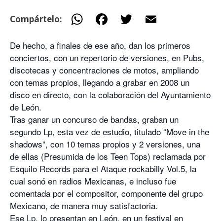
W
F
T
E
Compártelo:
h
ac
w
m
De hecho, a finales de ese año, dan los primeros
at
e
itt
ai
conciertos, con un repertorio de versiones, en Pubs,
s
b
er
l
discotecas y concentraciones de motos, ampliando
A
o
con temas propios, llegando a grabar en 2008 un
p
o
disco en directo, con la colaboración del Ayuntamiento
de León.
p
k
Tras ganar un concurso de bandas, graban un
segundo Lp, esta vez de estudio, titulado “Move in the
shadows”, con 10 temas propios y 2 versiones, una
de ellas (Presumida de los Teen Tops) reclamada por
Esquilo Records para el Ataque rockabilly Vol.5, la
cual sonó en radios Mexicanas, e incluso fue
comentada por el compositor, componente del grupo
Mexicano, de manera muy satisfactoria.
Ese Lp, lo presentan en León, en un festival en