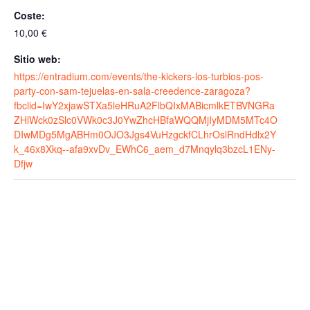
Coste:
10,00 €
Sitio web:
https://entradium.com/events/the-kickers-los-turbios-pos-
party-con-sam-tejuelas-en-sala-creedence-zaragoza?
fbclid=IwY2xjawSTXa5leHRuA2FlbQIxMABicmlkETBVNGRa
ZHlWck0zSlc0VWk0c3J0YwZhcHBfaWQQMjIyMDM5MTc4O
DIwMDg5MgABHm0OJO3Jgs4VuHzgckfCLhrOslRndHdlx2Y
k_46x8Xkq--afa9xvDv_EWhC6_aem_d7Mnqylq3bzcL1ENy-
Dfjw