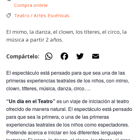
Compra online
Teatro / Artes Escénicas
El mimo, la danza, el clown, los títeres, el circo, la
música a partir 2 años.
W
F
T
E
Compártelo:
h
ac
w
m
El espectáculo está pensado para que sea una de las
at
e
itt
ai
primeras experiencias teatrales de los niños, con mimo,
s
b
er
l
clown, títteres, música, danza, circo….
A
o
“Un día en el Teatro”
es un viaje de iniciación al teatro
p
o
ofrecido de manera natural. El espectáculo está pensado
p
k
para que sea la primera, o una de las primeras
experiencias teatrales de los niños como espectadores.
Pretende acerca e iniciar en los diferentes lenguajes