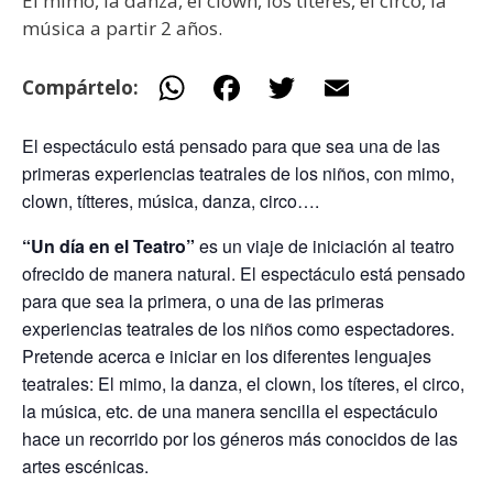
El mimo, la danza, el clown, los títeres, el circo, la
música a partir 2 años.
W
F
T
E
Compártelo:
h
ac
w
m
El espectáculo está pensado para que sea una de las
at
e
itt
ai
primeras experiencias teatrales de los niños, con mimo,
s
b
er
l
clown, títteres, música, danza, circo….
A
o
“Un día en el Teatro”
es un viaje de iniciación al teatro
p
o
ofrecido de manera natural. El espectáculo está pensado
p
k
para que sea la primera, o una de las primeras
experiencias teatrales de los niños como espectadores.
Pretende acerca e iniciar en los diferentes lenguajes
teatrales: El mimo, la danza, el clown, los títeres, el circo,
la música, etc. de una manera sencilla el espectáculo
hace un recorrido por los géneros más conocidos de las
artes escénicas.