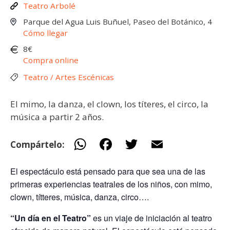
Teatro Arbolé
Parque del Agua Luis Buñuel, Paseo del Botánico, 4
Cómo llegar
8€
Compra online
Teatro / Artes Escénicas
El mimo, la danza, el clown, los títeres, el circo, la
música a partir 2 años.
W
F
T
E
Compártelo:
h
ac
w
m
El espectáculo está pensado para que sea una de las
at
e
itt
ai
primeras experiencias teatrales de los niños, con mimo,
s
b
er
l
clown, títteres, música, danza, circo….
A
o
“Un día en el Teatro”
es un viaje de iniciación al teatro
p
o