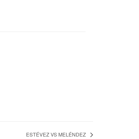
o
o
k
ESTÉVEZ VS MELÉNDEZ