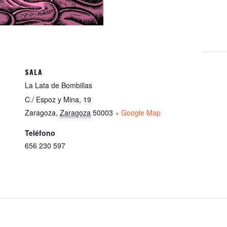
A
p
p
SALA
La Lata de Bombillas
C./ Espoz y Mina, 19
Zaragoza
,
Zaragoza
50003
+ Google Map
Teléfono
656 230 597