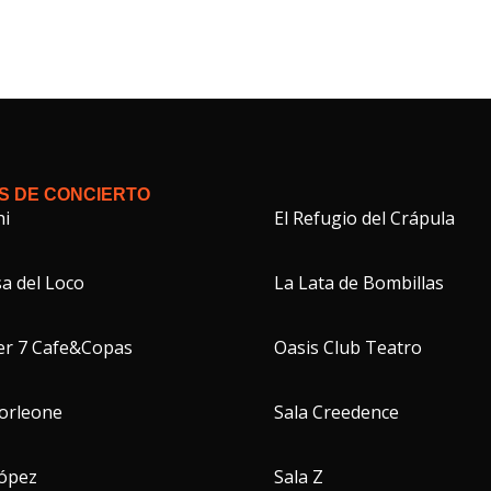
S DE CONCIERTO
hi
El Refugio del Crápula
a del Loco
La Lata de Bombillas
er 7 Cafe&Copas
Oasis Club Teatro
Corleone
Sala Creedence
López
Sala Z