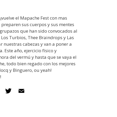
¡¡vuelve el Mapache Fest con mas
e preparen sus cuerpos y sus mentes
s grupazos que han sido convocados al
Los Turbios, Thee Braindrops y Las
r nuestras cabezas y van a poner a
 Este año, ejercicio físico y
ora del vermú y hasta que se vaya el
he, todo bien regado con los mejores
docq y Binguero, ou yeah!
!
F
T
E
ac
w
m
e
itt
ai
b
er
l