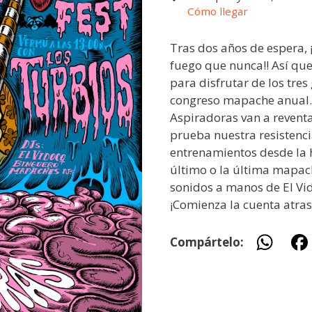
Cómo llegar
Tras dos años de espera, 
fuego que nunca!! Así qu
para disfrutar de los tre
congreso mapache anual. 
Aspiradoras van a reventa
prueba nuestra resistencia.
entrenamientos desde la h
último o la última mapac
sonidos a manos de El Vi
¡Comienza la cuenta atras
W
Compártelo:
h
at
s