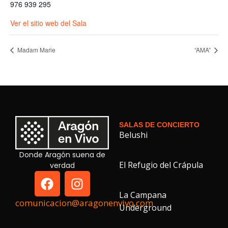
976 939 295
Ver el sitio web del Sala
Madam Marie
“AMA”
SALAS DE CONCIERTO
Belushi
Donde Aragón suena de
El Refugio del Crápula
verdad
La Campana
comunicacion@aragonenvivo.com
Underground