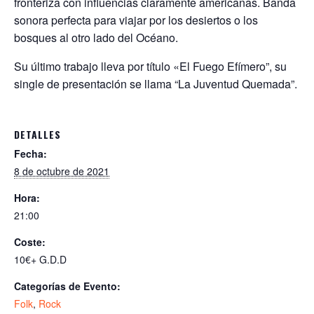
fronteriza con influencias claramente americanas. Banda
s
b
er
l
sonora perfecta para viajar por los desiertos o los
A
o
bosques al otro lado del Océano.
p
o
Su último trabajo lleva por título «El Fuego Efímero”, su
p
k
single de presentación se llama “La Juventud Quemada”.
DETALLES
Fecha:
8 de octubre de 2021
Hora:
21:00
Coste:
10€+ G.D.D
Categorías de Evento:
Folk
,
Rock