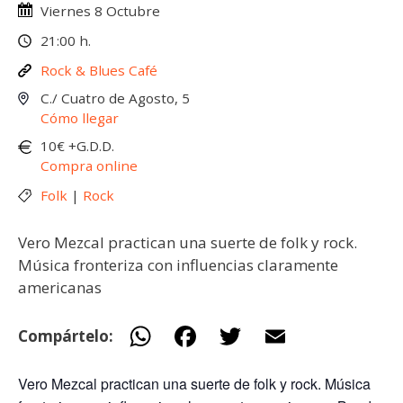
Viernes 8 Octubre
21:00 h.
Rock & Blues Café
C./ Cuatro de Agosto, 5
Cómo llegar
10€ +G.D.D.
Compra online
Folk
|
Rock
Vero Mezcal practican una suerte de folk y rock.
Música fronteriza con influencias claramente
americanas
W
F
T
E
Compártelo:
h
ac
w
m
Vero Mezcal practican una suerte de folk y rock. Música
at
e
itt
ai