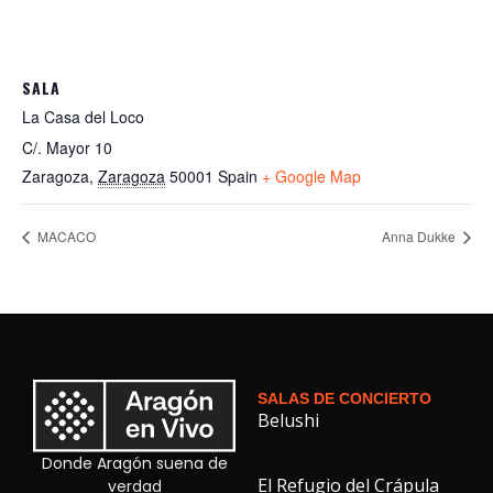
SALA
La Casa del Loco
C/. Mayor 10
Zaragoza
,
Zaragoza
50001
Spain
+ Google Map
MACACO
Anna Dukke
SALAS DE CONCIERTO
Belushi
Donde Aragón suena de
El Refugio del Crápula
verdad