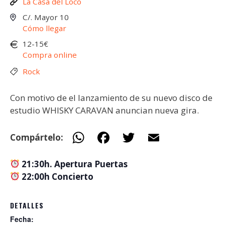
La Casa del Loco
C/. Mayor 10
Cómo llegar
12-15€
Compra online
Rock
Con motivo de el lanzamiento de su nuevo disco de
estudio WHISKY CARAVAN anuncian nueva gira.
W
F
T
E
Compártelo:
h
ac
w
m
21:30h. Apertura Puertas
at
e
itt
ai
22:00h Concierto
s
b
er
l
A
o
DETALLES
p
o
Fecha: