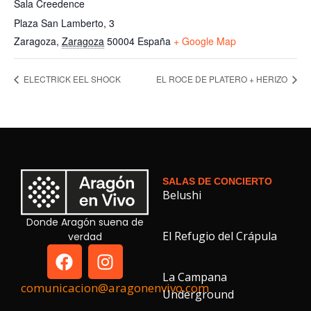
Sala Creedence
Plaza San Lamberto, 3
Zaragoza
,
Zaragoza
50004
España
+ Google Map
ELECTRICK EEL SHOCK
EL ROCE DE PLATERO + HERIZO
SALAS DE CONCIERTO
Belushi
Donde Aragón suena de
El Refugio del Crápula
verdad
La Campana
comunicacion@aragonenvivo.com
Underground