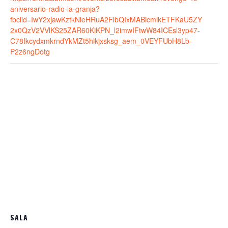
aniversario-radio-la-granja?
fbclid=IwY2xjawKztkNleHRuA2FlbQIxMABicmlkETFKaU5ZY
2x0QzV2VVlKS25ZAR60KiKPN_l2imwIFtwW84ICEsl3yp47-
C78IkcydxmkrndYkMZt5hlkjxsksg_aem_0VEYFUbH8Lb-
P2z6ngDotg
SALA