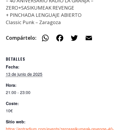
– 40 ANIVERSARIO RADIO LA GRANJA –
ZERO+SASIKUMEAK REVENGE
+ PINCHADA LENGUAJE ABIERTO
Classic Punk – Zaragoza
W
F
T
E
Compártelo:
h
ac
w
m
at
e
itt
ai
DETALLES
s
b
er
l
Fecha:
A
o
13 de junio de 2025
p
o
Hora:
p
k
21:00 - 23:00
Coste:
10€
Sitio web:
https://entradium.com/events/zerosasikumeak-revenge-40-